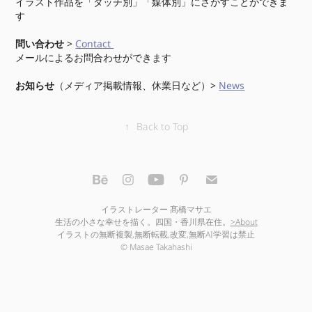
イラスト作品を「タッチ別」「媒体別」にさがすことができま
す
問い合わせ
>
Contact
メールによるお問合わせができます
お知らせ
（メディア掲載情報、休業日など）>
News
↑
Back to Top
イラストレーター 髙橋マサエ
生活の小さな幸せを描く。四国・香川県在住。
>About
イラストの無断複製,無断転載,改変,無断AI学習は禁止
© Masae Takahashi