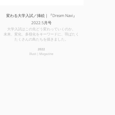
変わる大学入試／挿絵｜『Dream Navi』
2022.5月号
大学入試はこの先どう変わっていくのか。
未来、変化、多様化をキーワードに、羽ばたく
たくさんの鳥たちを描きました。
2022
Illust｜Magazine