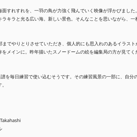
海面すれすれを、一羽の鳥が力強く飛んでいく映像が浮かびました
キラキラと光る広い海。新しい景色。そんなことを思いながら、一
細部までやりとりさせていただき、個人的にも思入れのあるイラスト
作をメインに。昨年描いたスノードームの絵を編集局の方が見てく
楽譜を毎日練習で使い込むそうです。その練習風景の一部に、自分
す。
kahashi
ル