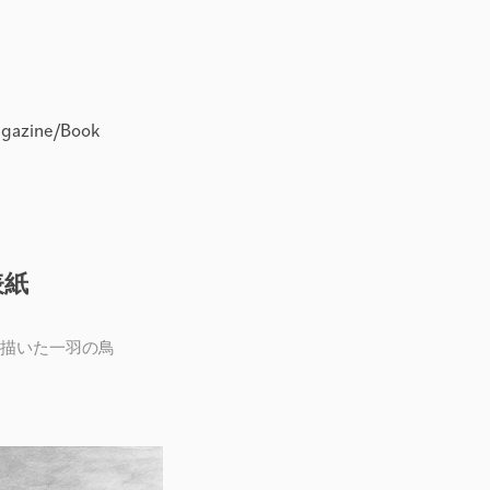
agazine/Book
表紙
て描いた一羽の鳥