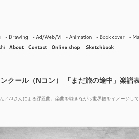
g
- Drawing
- Ad/Web/VI
- Animation
- Book cover
- M
chi
About
Contact
Online shop
Sketchbook
コンクール（Nコン） 「まだ旅の途中」楽譜
気さん／AIさんによる課題曲。楽曲を聴きながら世界観をイメージし