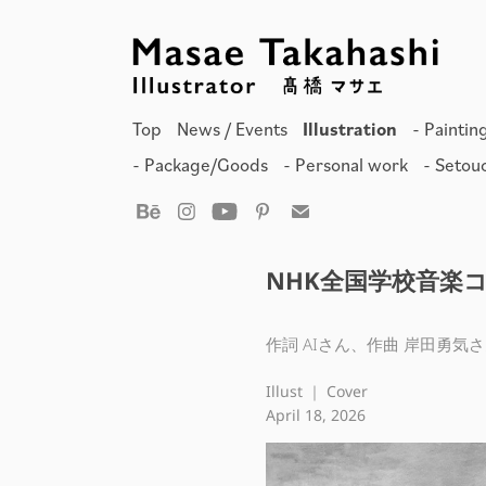
Top
News / Events
Illustration
- Paintin
- Package/Goods
- Personal work
- Setou
NHK全国学校音楽
作詞 AIさん、作曲 岸田勇
Illust ｜ Cover
April 18, 2026